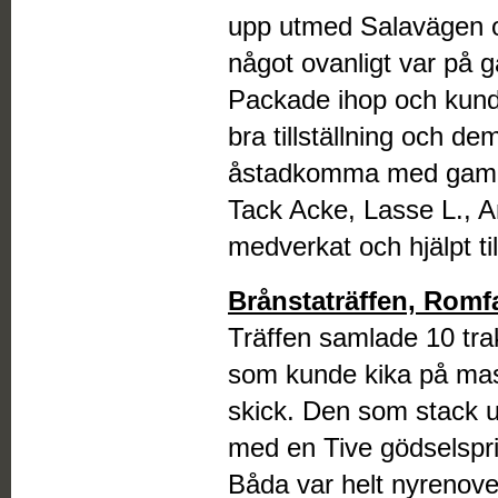
upp utmed Salavägen o
något ovanligt var på 
Packade ihop och kunde
bra tillställning och d
åstadkomma med gamla
Tack Acke, Lasse L., An
medverkat och hjälpt til
Brånstaträffen, Romf
Träffen samlade 10 trak
som kunde kika på mask
skick. Den som stack u
med en Tive gödselspr
Båda var helt nyrenove