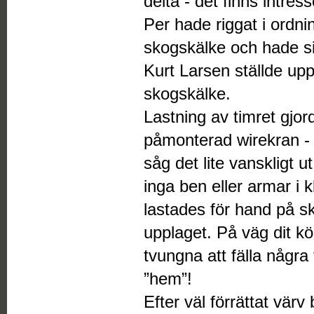
delta - det finns intre
Per hade riggat i ordn
skogskälke och hade si
Kurt Larsen ställde up
skogskälke.
Lastning av timret gj
påmonterad wirekran -
såg det lite vanskligt 
inga ben eller armar i
lastades för hand på sk
upplaget. På väg dit kör
tvungna att fälla några
”hem”!
Efter väl förrättat vär