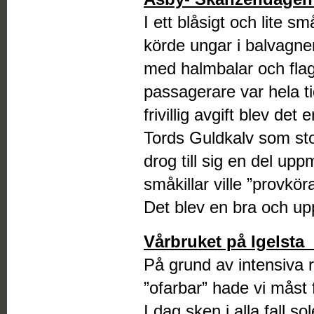
I ett blåsigt och lite s
körde ungar i balvagne
med halmbalar och flag
passagerare var hela ti
frivillig avgift blev det
Tords Guldkalv som st
drog till sig en del up
småkillar ville ”provköra
Det blev en bra och up
Vårbruket på Igelsta
På grund av intensiva
”ofarbar” hade vi måst 
I dag sken i alla fall s