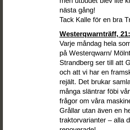
men utbudet blev lite k
nästa gång!
Tack Kalle för en bra Tr
Westerqwarnträff, 21:
Varje måndag hela som
på Westerqwarn/ Möln
Strandberg ser till att
och att vi har en frams
rejält. Det brukar saml
många släntrar föbi vår
frågor om våra maskine
Grållar utan även en 
traktorvarianter – alla
renoverade!