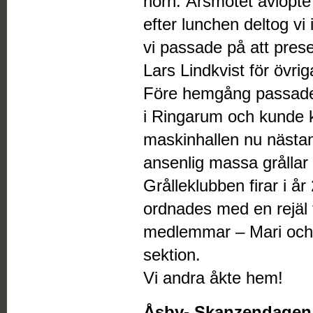
hörn. Årsmötet avlöpte
efter lunchen deltog vi 
vi passade på att pres
Lars Lindkvist för övrig
Före hemgång passade 
i Ringarum och kunde k
maskinhallen nu nästan
ansenlig massa grållar 
Grålleklubben firar i å
ordnades med en rejäl f
medlemmar – Mari och 
sektion.
Vi andra åkte hem!
Åsby- Skanzendagen