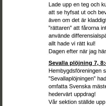
Lade upp en teg och ku
att se hyfsat ut och be
även om det är kladdigt!
”rättaren” att fårorna in
använde differensialspär
allt hade vi rätt kul!
Dagen efter när jag hä
Sevalla plöjning 7, 8
Hembygdsföreningen so
”Sevallaplöjningen” had
omfatta Svenska mäster
hedervärt uppdrag!
Vår sektion ställde upp