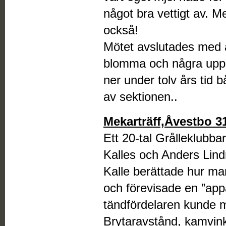
något bra vettigt av. M
också!
Mötet avslutades med 
blomma och några upps
ner under tolv års tid
av sektionen..
Mekarträff,Åvestbo 3
Ett 20-tal Grålleklubb
Kalles och Anders Lindm
Kalle berättade hur ma
och förevisade en ”appa
tändfördelaren kunde m
Brytaravstånd, kamvink