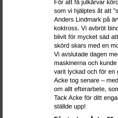
För att få julkärvar kö
som vi hjälptes åt att ”
Anders Lindmark på ärt
koktross. Vi avbröt bi
blivit för mycket säd a
skörd skars med en m
Vi avslutade dagen med
maskinerna och kunde 
varit lyckad och för en 
Acke tog senare – med
om allt efterarbete, som 
Tack Acke för ditt eng
ställde upp!