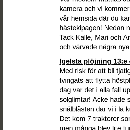
kamera och vi kommer a
vår hemsida där du kan 
hästekipagen! Nedan nå
Tack Kalle, Mari och 
och värvade några ny
Igelsta plöjning 13:e
Med risk för att bli tja
tvingats att flytta hös
dag var det i alla fall 
solglimtar! Acke hade 
snålblåsten där vi i lä 
Det kom 7 traktorer som
men många blev lite f