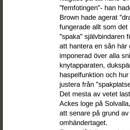
”femfotingen”- han hade
Brown hade agerat ”dr
fungerade allt som det 
”spaka” självbindaren f
att hantera en sån här
imponerad över alla snil
knytapparaten, dukspä
haspelfunktion och hur 
justera från ”spakplatse
Det mesta av vetet last
Ackes loge på Solvalla
att senare på grund av
omhändertaget.