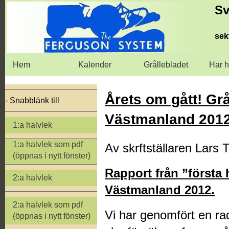
Sv
sek
Hem
Kalender
Grållebladet
Har h
Årets om gått! Grå
- Snabblänk till
Västmanland 2012
1:a halvlek
1:a halvlek som pdf
Av skrftställaren Lars 
(öppnas i nytt fönster)
Rapport från ”första 
2:a halvlek
Västmanland 2012.
2:a halvlek som pdf
Vi har genomfört en r
(öppnas i nytt fönster)