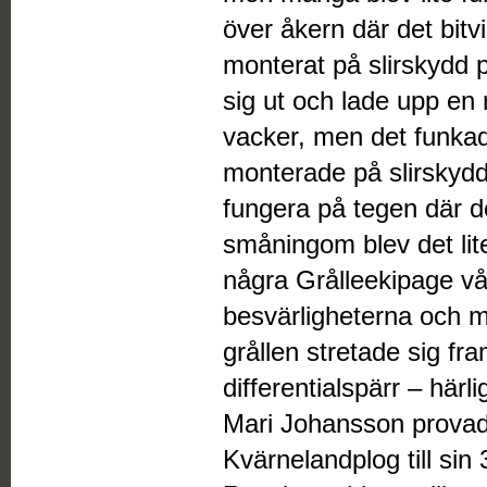
över åkern där det bitv
monterat på slirskydd 
sig ut och lade upp en 
vacker, men det funkad
monterade på slirskydd 
fungera på tegen där d
småningom blev det lite
några Grålleekipage våg
besvärligheterna och m
grållen stretade sig fr
differentialspärr – härl
Mari Johansson provade
Kvärnelandplog till sin