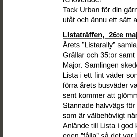
Tack Urban för din gärn
utåt och ännu ett sätt 
Listaträffen, 26:e ma
Årets ”Listarally” sam
Grållar och 35:or sam
Major. Samlingen skedd
Lista i ett fint väder so
förra årets busväder 
sent kommer att glöm
Stannade halvvägs för 
som är välbehövligt när
Anlände till Lista i go
egen ”fålla” så det var 