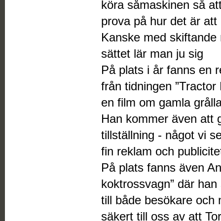
köra såmaskinen så att
prova på hur det är at
Kanske med skiftande r
sättet lär man ju sig
På plats i år fanns en
från tidningen ”Tractor
en film om gamla gråll
Han kommer även att g
tillställning - något vi
fin reklam och publicite
På plats fanns även A
koktrossvagn” där han 
till både besökare oc
säkert till oss av att To