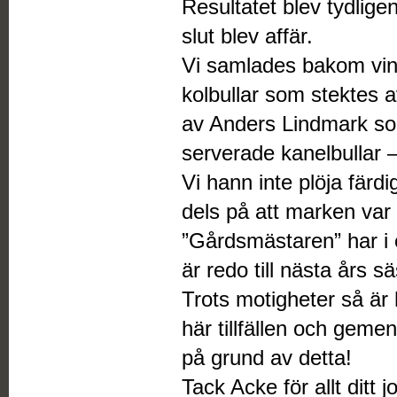
Resultatet blev tydligen
slut blev affär.
Vi samlades bakom vin
kolbullar som stektes 
av Anders Lindmark so
serverade kanelbullar –
Vi hann inte plöja färd
dels på att marken var
”Gårdsmästaren” har i e
är redo till nästa års s
Trots motigheter så är 
här tillfällen och geme
på grund av detta!
Tack Acke för allt ditt 