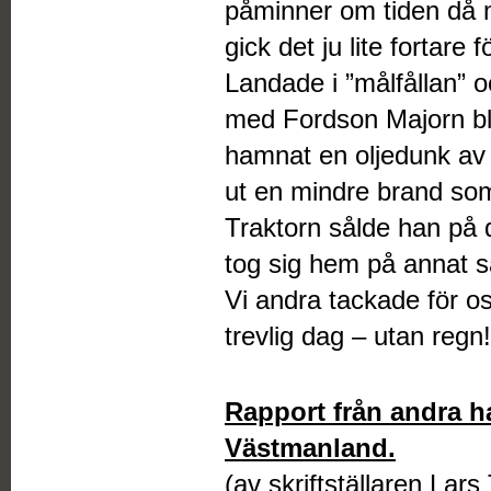
påminner om tiden då 
gick det ju lite fortare f
Landade i ”målfållan” o
med Fordson Majorn bl
hamnat en oljedunk av p
ut en mindre brand so
Traktorn sålde han på 
tog sig hem på annat sä
Vi andra tackade för o
trevlig dag – utan regn!
Rapport från andra ha
Västmanland.
(av skriftställaren Lars