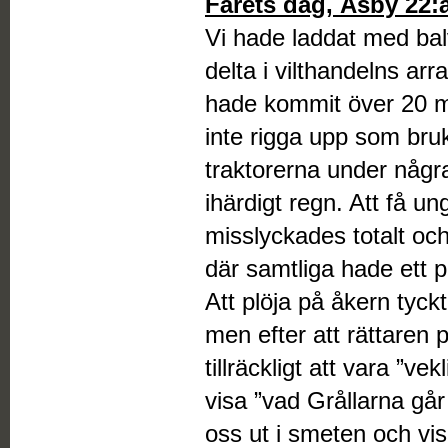
Fårets dag, Åsby 22:
Vi hade laddat med balva
delta i vilthandelns a
hade kommit över 20 mm
inte rigga upp som bruk
traktorerna under några
ihärdigt regn. Att få u
misslyckades totalt oc
där samtliga hade ett 
Att plöja på åkern tyckt
men efter att rättaren
tillräckligt att vara ”ve
visa ”vad Grållarna går 
oss ut i smeten och vis