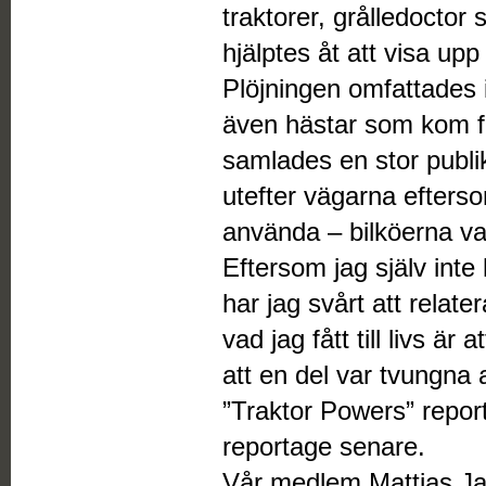
traktorer, grålledocto
hjälptes åt att visa upp
Plöjningen omfattades i
även hästar som kom fr
samlades en stor publi
utefter vägarna efterso
använda – bilköerna var
Eftersom jag själv inte
har jag svårt att relate
vad jag fått till livs är
att en del var tvungna 
”Traktor Powers” repor
reportage senare.
Vår medlem Mattias Ja