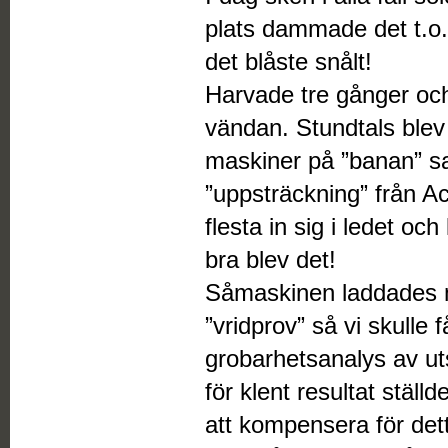
plats dammade det t.o
det blåste snålt!
Harvade tre gånger och
vändan. Stundtals blev
maskiner på ”banan” sa
”uppsträckning” från A
flesta in sig i ledet oc
bra blev det!
Såmaskinen laddades m
”vridprov” så vi skulle 
grobarhetsanalys av ut
för klent resultat stäl
att kompensera för dett