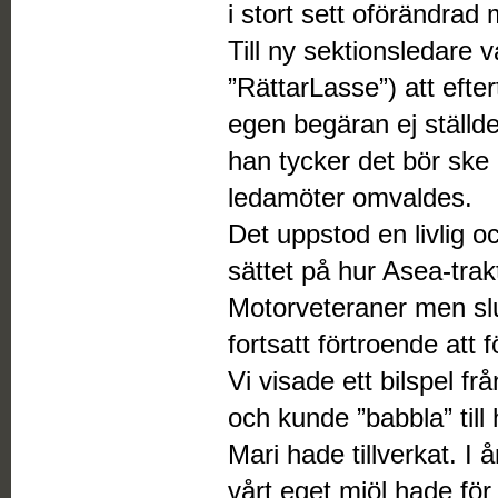
i stort sett oförändrad
Till ny sektionsledare v
”RättarLasse”) att eft
egen begäran ej ställde 
han tycker det bör ske 
ledamöter omvaldes.
Det uppstod en livlig o
sättet på hur Asea-trakt
Motorveteraner men slu
fortsatt förtroende att
Vi visade ett bilspel 
och kunde ”babbla” till
Mari hade tillverkat. I 
vårt eget mjöl hade för 