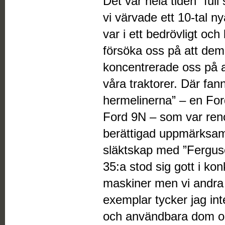
Det var hela tiden ”full
vi värvade ett 10-tal 
var i ett bedrövligt och 
försöka oss på att dem
koncentrerade oss på a
våra traktorer. Där fann
hermelinerna” – en Fo
Ford 9N – som var renov
berättigad uppmärksam
släktskap med ”Fergus
35:a stod sig gott i k
maskiner men vi andr
exemplar tycker jag in
och användbara dom o