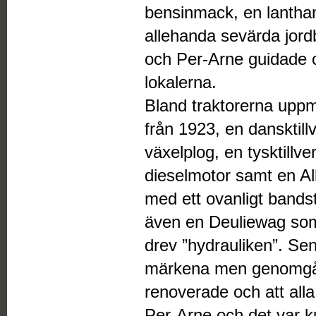
bensinmack, en lanthan
allehanda sevärda jord
och Per-Arne guidade o
lokalerna.
Bland traktorerna up
från 1923, en danskti
växelplog, en tysktill
dieselmotor samt en Al
med ett ovanligt bandstäl
även en Deuliewag so
drev ”hydrauliken”. Sen
märkena men genomgåen
renoverade och att alla
Per-Arne och det var ku