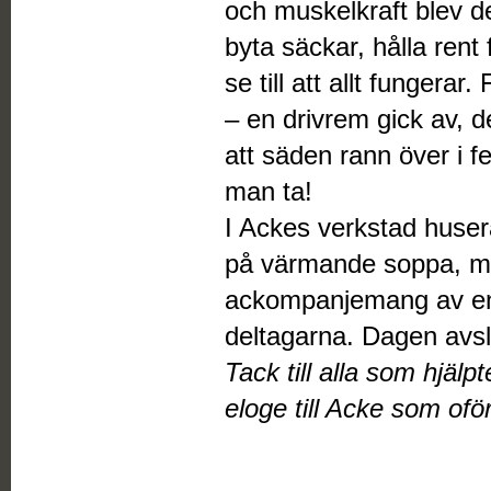
och muskelkraft blev de
byta säckar, hålla rent
se till att allt fungera
– en drivrem gick av, d
att säden rann över i fel
man ta!
I Ackes verkstad huse
på värmande soppa, mac
ackompanjemang av en l
deltagarna. Dagen avslu
Tack till alla som hjälpt
eloge till Acke som oför