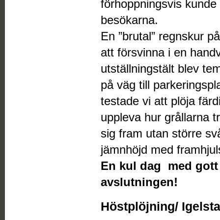
förhoppningsvis kunde v
besökarna.
En ”brutal” regnskur på
att försvinna i en hand
utställningstält blev t
på väg till parkeringsp
testade vi att plöja färd
uppleva hur grållarna tr
sig fram utan större svå
jämnhöjd med framhjul
En kul dag med gott 
avslutningen!
Höstplöjning/ Igels