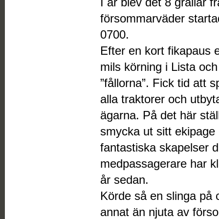
I år blev det 8 grållar 
försommarväder startad
0700.
Efter en kort fikapaus 
mils körning i Lista oc
”fållorna”. Fick tid at
alla traktorer och utby
ägarna. På det här ställe
smycka ut sitt ekipage
fantastiska skapelser 
medpassagerare har klä
år sedan.
Körde så en slinga på c
annat än njuta av för