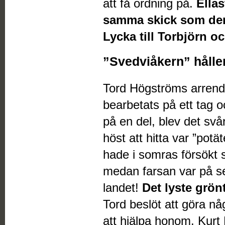
att få ordning på.
Ellas
samma skick som den h
Lycka till Torbjörn o
”Svedviåkern” håller
Tord Högströms arrende
bearbetats på ett tag oc
på en del, blev det svå
höst att hitta var ”pot
hade i somras försökt 
medan farsan var på s
landet!
Det lyste grön
Tord beslöt att göra nå
att hjälpa honom. Kurt 