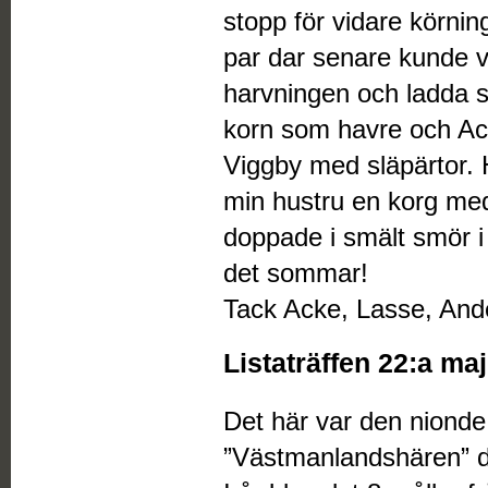
stopp för vidare körning
par dar senare kunde vi 
harvningen och ladda 
korn som havre och Ac
Viggby med släpärtor.
min hustru en korg me
doppade i smält smör 
det sommar!
Tack Acke, Lasse, Ander
Listaträffen 22:a maj
Det här var den niond
”Västmanlandshären” del