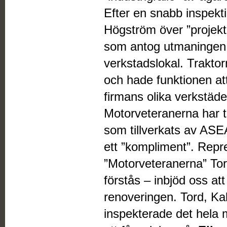
Efter en snabb inspekti
Högström över ”projekte
som antog utmaningen o
verkstadslokal. Traktor
och hade funktionen at
firmans olika verkstäde
Motorveteranerna har ti
som tillverkats av ASE
ett ”kompliment”. Repr
”Motorveteranerna” To
förstås – inbjöd oss at
renoveringen. Tord, Kal
inspekterade det hela