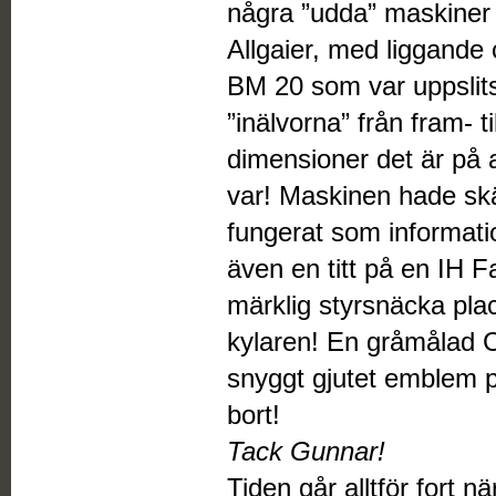
några ”udda” maskine
Allgaier, med liggande 
BM 20 som var uppslit
”inälvorna” från fram- ti
dimensioner det är på a
var! Maskinen hade skä
fungerat som informati
även en titt på en IH 
märklig styrsnäcka pla
kylaren! En gråmålad C
snyggt gjutet emblem 
bort!
Tack Gunnar!
Tiden går alltför fort n