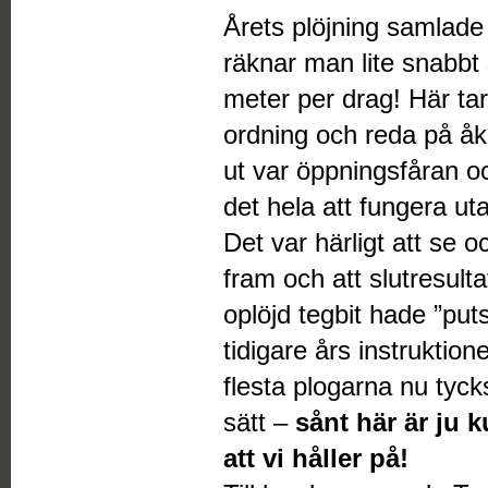
Årets plöjning samlade 
räknar man lite snabbt 
meter per drag! Här ta
ordning och reda på å
ut var öppningsfåran oc
det hela att fungera u
Det var härligt att se 
fram och att slutresulta
oplöjd tegbit hade ”puts
tidigare års instruktion
flesta plogarna nu tyck
sätt –
sånt här är ju 
att vi håller på!