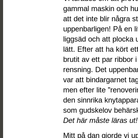
gammal maskin och hur 
att det inte blir några st
uppenbarligen! På en li
liggsäd och att plocka 
lätt. Efter att ha kört e
brutit av ett par ribbor
rensning. Det uppenbar
var att bindargarnet ta
men efter lite ”renoveri
den sinnrika knytappara
som gudskelov behärsk
Det här måste läras ut!
Mitt på dan gjorde vi u