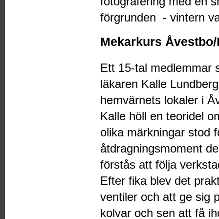
fotografering med en s
förgrunden - vintern var
Mekarkurs Åvestbo/F
Ett 15-tal medlemmar 
läkaren Kalle Lundberg
hemvärnets lokaler i Å
Kalle höll en teoridel 
olika märkningar stod f
åtdragningsmoment de ku
förstås att följa verk
Efter fika blev det prak
ventiler och att ge sig
kolvar och sen att få ih