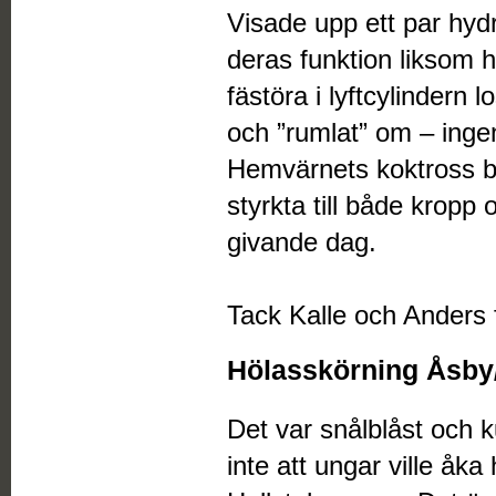
Visade upp ett par hyd
deras funktion liksom hu
fästöra i lyftcylindern 
och ”rumlat” om – ingen
Hemvärnets koktross b
styrkta till både kropp o
givande dag.
Tack Kalle och Anders 
Hölasskörning Åsby
Det var snålblåst och 
inte att ungar ville åk