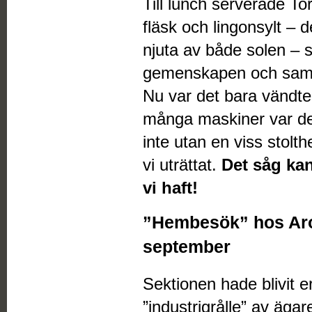
Till lunch serverade Tor
fläsk och lingonsylt – de
njuta av både solen – 
gemenskapen och samva
Nu var det bara vändt
många maskiner var det
inte utan en viss stolt
vi uträttat.
Det såg kan
vi haft!
”Hembesök” hos Aro
september
Sektionen hade blivit 
”industrigrålle” av ägar