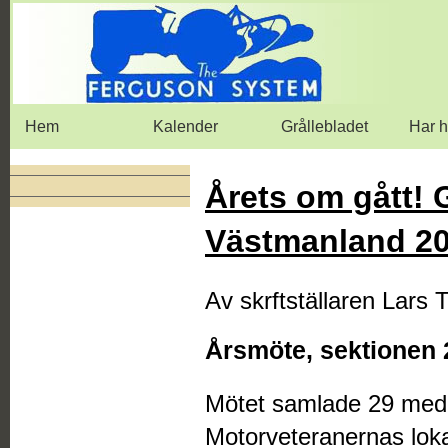
Hem
Kalender
Grållebladet
Har h
Årets om gått! 
Västmanland 2
Av skrftställaren Lars 
Årsmöte, sektionen 
Mötet samlade 29 med
Motorveteranernas loka