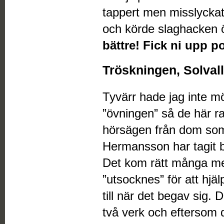
tappert men misslyckat
och körde slaghacken ö
bättre! Fick ni upp p
Tröskningen, Solval
Tyvärr hade jag inte möj
”övningen” så de här ra
hörsägen från dom s
Hermansson har tagit 
Det kom rätt många me
”utsocknes” för att hjälp
till när det begav sig. 
två verk och eftersom 