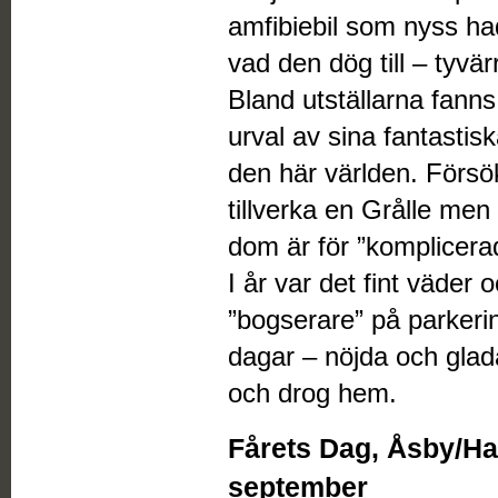
amfibiebil som nyss had
vad den dög till – tyvär
Bland utställarna fann
urval av sina fantastis
den här världen. Försö
tillverka en Grålle me
dom är för ”komplicerad
I år var det fint väder
”bogserare” på parkerin
dagar – nöjda och glad
och drog hem.
Fårets Dag, Åsby/H
september