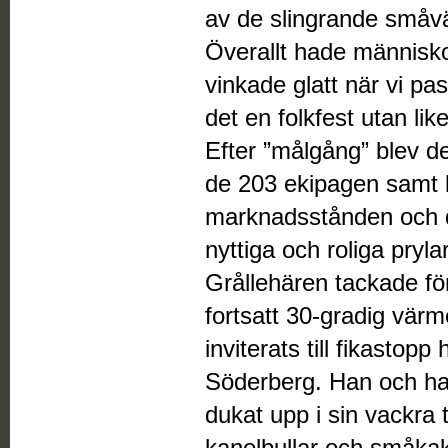
av de slingrande småvä
Överallt hade människo
vinkade glatt när vi pas
det en folkfest utan like
Efter ”målgång” blev de
de 203 ekipagen samt li
marknadsstånden och d
nyttiga och roliga prylar
Grållehären tackade fö
fortsatt 30-gradig värm
inviterats till fikastop
Söderberg. Han och h
dukat upp i sin vackra 
kanelbullar och småkako