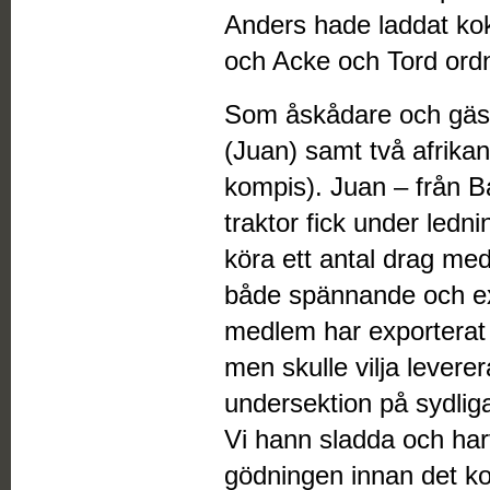
Anders hade laddat ko
och Acke och Tord ordn
Som åskådare och gäst
(Juan) samt två afrik
kompis). Juan – från B
traktor fick under ledni
köra ett antal drag me
både spännande och ex
medlem har exporterat en
men skulle vilja leverera
undersektion på sydli
Vi hann sladda och ha
gödningen innan det ko