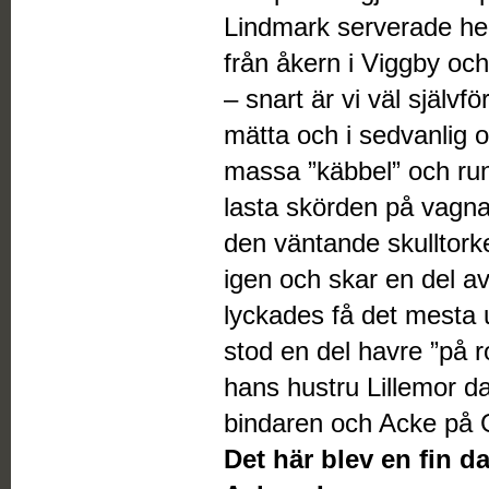
Lindmark serverade he
från åkern i Viggby oc
– snart är vi väl självfö
mätta och i sedvanlig o
massa ”käbbel” och run
lasta skörden på vagnar
den väntande skulltorke
igen och skar en del a
lyckades få det mesta 
stod en del havre ”på 
hans hustru Lillemor d
bindaren och Acke på 
Det här blev en fin 