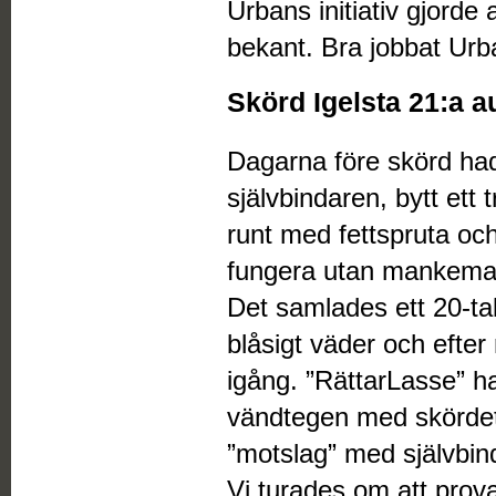
Urbans initiativ gjorde
bekant. Bra jobbat Urb
Skörd Igelsta 21:a a
Dagarna före skörd ha
självbindaren, bytt ett 
runt med fettspruta och 
fungera utan mankema
Det samlades ett 20-tal
blåsigt väder och efte
igång. ”RättarLasse” h
vändtegen med skördet
”motslag” med självbind
Vi turades om att prova