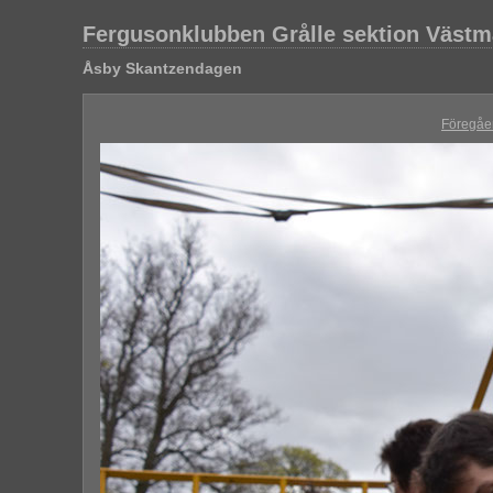
Fergusonklubben Grålle sektion Väst
Åsby Skantzendagen
Föregåe